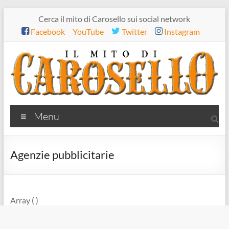
Salta
Cerca il mito di Carosello sui social network
al
Facebook
YouTube
Twitter
Instagram
contenuto
Il
Menu
mito
di
Agenzie pubblicitarie
Carosello
Array ( )