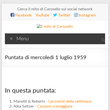
Salta
Cerca il mito di Carosello sui social network
al
Facebook
YouTube
Twitter
Instagram
contenuto
Il
Menu
mito
di
Puntata di mercoledì 1 luglio 1959
Carosello
In questa puntata:
Manetti & Roberts -
I proverbi della settimana
Alka Seltzer -
Canzoni sceneggiate