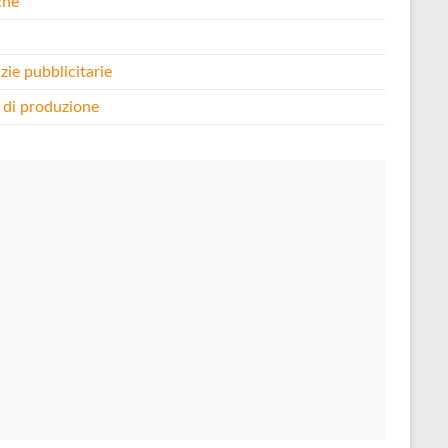
che
i
zie pubblicitarie
 di produzione