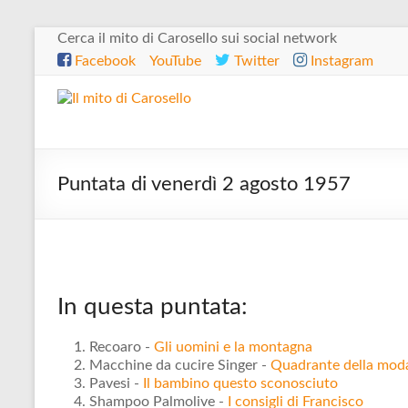
Salta
Cerca il mito di Carosello sui social network
al
Facebook
YouTube
Twitter
Instagram
contenuto
Il
mito
di
Puntata di venerdì 2 agosto 1957
Carosello
In questa puntata:
Recoaro -
Gli uomini e la montagna
Macchine da cucire Singer -
Quadrante della mod
Pavesi -
Il bambino questo sconosciuto
Shampoo Palmolive -
I consigli di Francisco