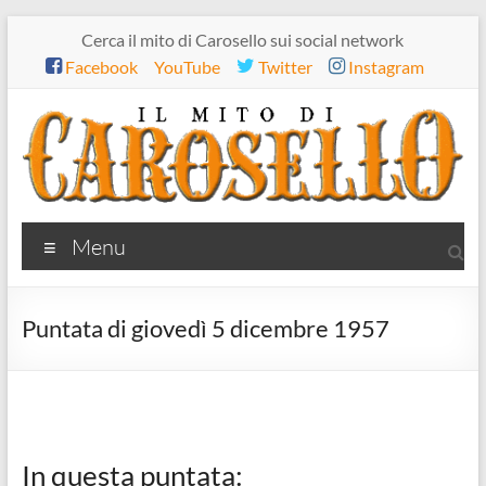
Salta
Cerca il mito di Carosello sui social network
al
Facebook
YouTube
Twitter
Instagram
contenuto
Il
Menu
mito
di
Puntata di giovedì 5 dicembre 1957
Carosello
In questa puntata: