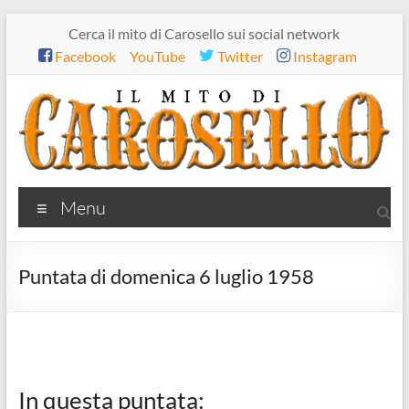
Salta
Cerca il mito di Carosello sui social network
al
Facebook
YouTube
Twitter
Instagram
contenuto
Il
Menu
mito
di
Puntata di domenica 6 luglio 1958
Carosello
In questa puntata: