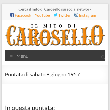
Salta
Cerca il mito di Carosello sui social network
al
Facebook
YouTube
Twitter
Instagram
contenuto
Il
Menu
mito
di
Puntata di sabato 8 giugno 1957
Carosello
In questa puntata: