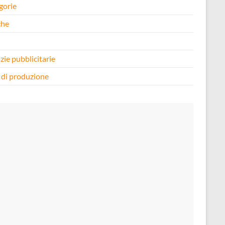
gorie
che
i
zie pubblicitarie
 di produzione