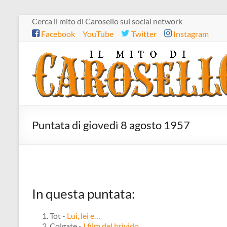
Salta
Cerca il mito di Carosello sui social network
al
Facebook
YouTube
Twitter
Instagram
contenuto
Il
mito
di
Carosello
Puntata di giovedì 8 agosto 1957
In questa puntata:
Tot -
Lui, lei e…
Colgate -
I film del brivido