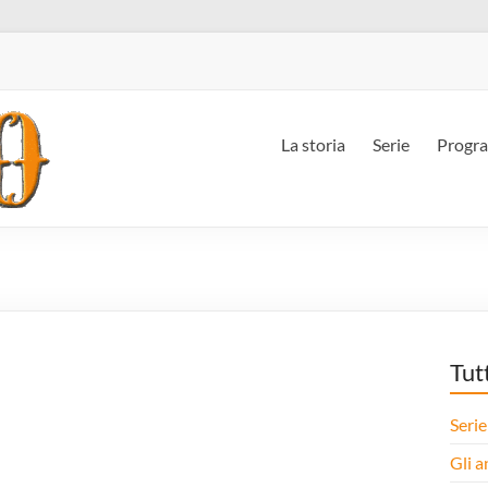
La storia
Serie
Progr
Tut
Serie
Gli a