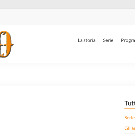
La storia
Serie
Progr
Tut
Serie
Gli a