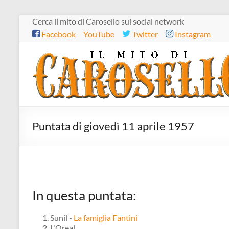
Salta
Cerca il mito di Carosello sui social network
al
Facebook
YouTube
Twitter
Instagram
contenuto
Il
mito
di
Carosello
Puntata di giovedì 11 aprile 1957
In questa puntata:
Sunil -
La famiglia Fantini
L'Oreal