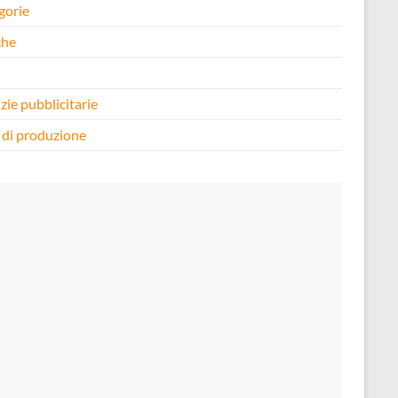
gorie
che
i
zie pubblicitarie
 di produzione