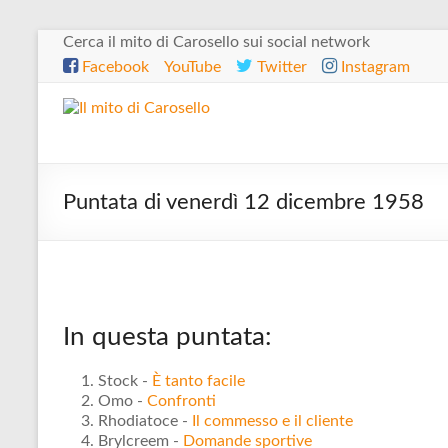
Salta
Cerca il mito di Carosello sui social network
al
Facebook
YouTube
Twitter
Instagram
contenuto
Il
mito
di
Puntata di venerdì 12 dicembre 1958
Carosello
In questa puntata:
Stock -
È tanto facile
Omo -
Confronti
Rhodiatoce -
Il commesso e il cliente
Brylcreem -
Domande sportive