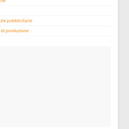
che
i
zie pubblicitarie
 di produzione