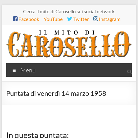
Salta
Cerca il mito di Carosello sui social network
al
Facebook
YouTube
Twitter
Instagram
contenuto
Il
Menu
mito
di
Puntata di venerdì 14 marzo 1958
Carosello
In questa puntata: