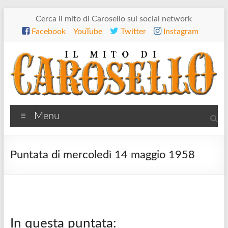
Salta
Cerca il mito di Carosello sui social network
al
Facebook
YouTube
Twitter
Instagram
contenuto
Il
Menu
mito
di
Puntata di mercoledì 14 maggio 1958
Carosello
In questa puntata: