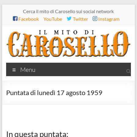
Salta
Cerca il mito di Carosello sui social network
al
Facebook
YouTube
Twitter
Instagram
contenuto
Il
Menu
mito
di
Puntata di lunedì 17 agosto 1959
Carosello
In questa puntata: