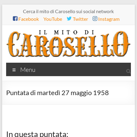
Salta
Cerca il mito di Carosello sui social network
al
Facebook
YouTube
Twitter
Instagram
contenuto
Il
Menu
mito
di
Puntata di martedì 27 maggio 1958
Carosello
In questa puntata: