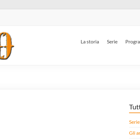
La storia
Serie
Progr
Tut
Serie
Gli a