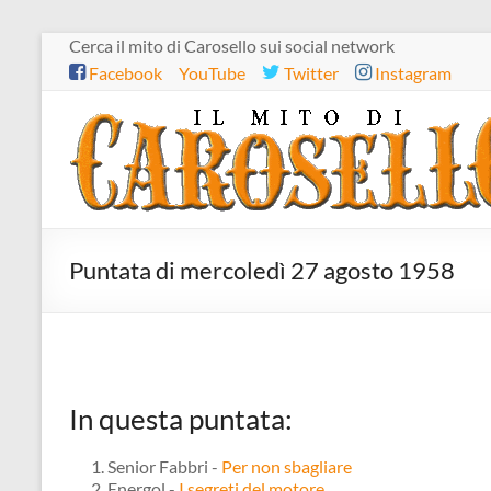
Salta
Cerca il mito di Carosello sui social network
al
Facebook
YouTube
Twitter
Instagram
contenuto
Il
mito
di
Carosello
Puntata di mercoledì 27 agosto 1958
In questa puntata:
Senior Fabbri -
Per non sbagliare
Energol -
I segreti del motore