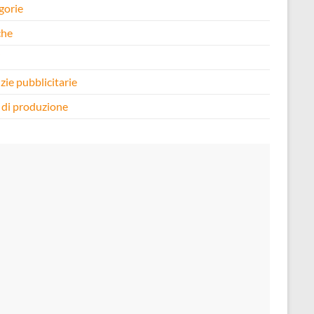
gorie
che
i
zie pubblicitarie
 di produzione