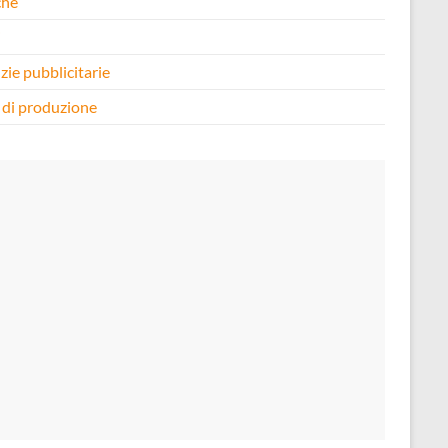
che
i
zie pubblicitarie
 di produzione