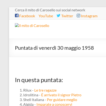
Salta
Cerca il mito di Carosello sui social network
al
Facebook
YouTube
Twitter
Instagram
contenuto
Il
mito
di
Puntata di venerdì 30 maggio 1958
Carosello
In questa puntata:
Rilux -
Le tre ragazze
Idrolitina -
È arrivato il signor Pietro
Shell Italiana -
Per guidare meglio
Algida -
Imparate a conoscervi