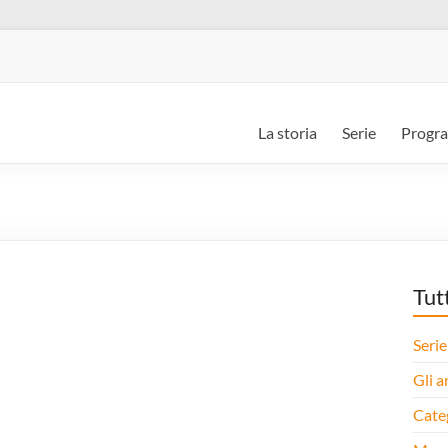
La storia
Serie
Progr
Tut
Serie
Gli a
Cate