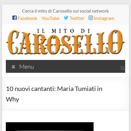
Salta
Cerca il mito di Carosello sui social network
al
Facebook
YouTube
Twitter
Instagram
contenuto
Il
Menu
mito
di
10 nuovi cantanti: Maria Tumiati in
Carosello
Why