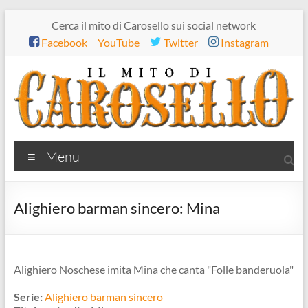
Salta
Cerca il mito di Carosello sui social network
al
Facebook
YouTube
Twitter
Instagram
contenuto
Il
Menu
mito
di
Alighiero barman sincero: Mina
Carosello
Alighiero Noschese imita Mina che canta "Folle banderuola"
Serie:
Alighiero barman sincero