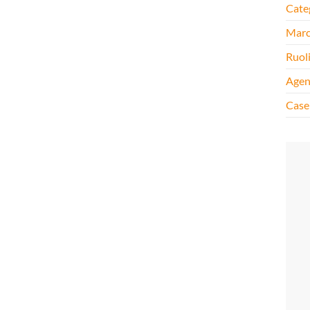
Cate
Mar
Ruol
Agen
Case