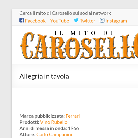
Salta
Cerca il mito di Carosello sui social network
al
Facebook
YouTube
Twitter
Instagram
contenuto
Il
mito
di
Carosello
Allegria in tavola
Marca pubblicizzata:
Ferrari
Prodotti:
Vino Rubello
Anni di messa in onda:
1966
Attore:
Carlo Campanini