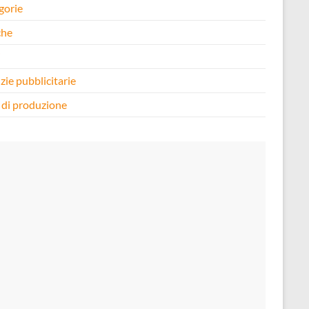
gorie
che
i
zie pubblicitarie
 di produzione