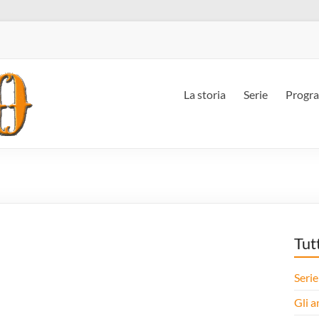
La storia
Serie
Progr
Tut
Serie
Gli a