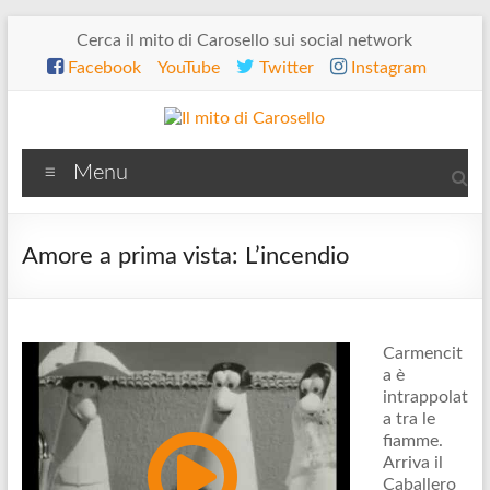
Salta
Cerca il mito di Carosello sui social network
al
Facebook
YouTube
Twitter
Instagram
contenuto
Il
Menu
mito
di
Amore a prima vista: L’incendio
Carosello
Carmencit
a è
intrappolat
a tra le
fiamme.
Arriva il
Caballero