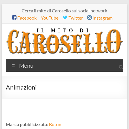
Salta
Cerca il mito di Carosello sui social network
al
Facebook
YouTube
Twitter
Instagram
contenuto
Il
Menu
mito
di
Animazioni
Carosello
Marca pubblicizzata:
Buton