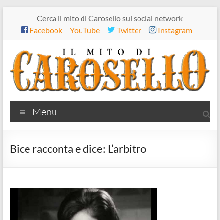
Salta
Cerca il mito di Carosello sui social network
al
Facebook
YouTube
Twitter
Instagram
contenuto
Il
Menu
mito
di
Bice racconta e dice: L’arbitro
Carosello