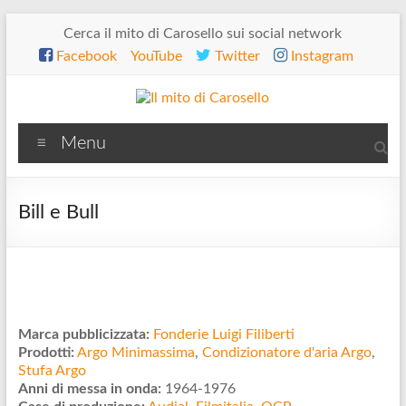
Salta
Cerca il mito di Carosello sui social network
al
Facebook
YouTube
Twitter
Instagram
contenuto
Il
Menu
mito
di
Bill e Bull
Carosello
Marca pubblicizzata:
Fonderie Luigi Filiberti
Prodotti:
Argo Minimassima
,
Condizionatore d'aria Argo
,
Stufa Argo
Anni di messa in onda:
1964-1976