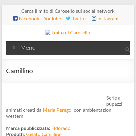
Salta
Cerca il mito di Carosello sui social network
al
Facebook
YouTube
Twitter
Instagram
contenuto
Il
Menu
mito
di
Camillino
Carosello
Serie a
pupazzi
animati creati da
Maria Perego
, con ambientazioni
western.
Marca pubblicizzata:
Eldorado
Prodotti:
Gelato Camillino