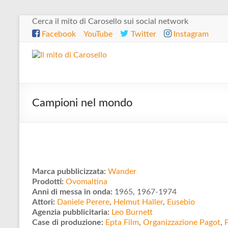
Salta
Cerca il mito di Carosello sui social network
al
Facebook
YouTube
Twitter
Instagram
contenuto
Il
mito
di
Campioni nel mondo
Carosello
Marca pubblicizzata:
Wander
Prodotti:
Ovomaltina
Anni di messa in onda:
1965, 1967-1974
Attori:
Daniele Perere
,
Helmut Haller
,
Eusebio
Agenzia pubblicitaria:
Leo Burnett
Case di produzione:
Epta Film
,
Organizzazione Pagot
,