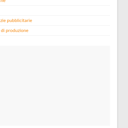
che
i
zie pubblicitarie
 di produzione