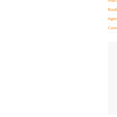
Mar
Ruol
Agen
Case