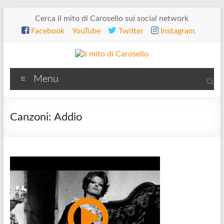
Salta
Cerca il mito di Carosello sui social network
al
Facebook
YouTube
Twitter
Instagram
contenuto
Il
Menu
mito
di
Canzoni: Addio
Carosello