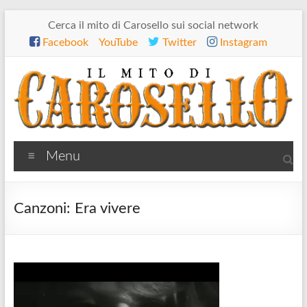
Salta
Cerca il mito di Carosello sui social network
al
Facebook
YouTube
Twitter
Instagram
contenuto
Il
Menu
mito
di
Canzoni: Era vivere
Carosello