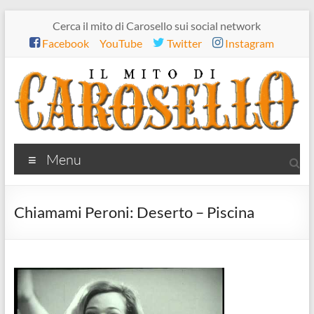
Salta
Cerca il mito di Carosello sui social network
al
Facebook
YouTube
Twitter
Instagram
contenuto
Il
Menu
mito
di
Chiamami Peroni: Deserto – Piscina
Carosello