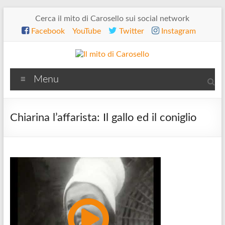
Salta
Cerca il mito di Carosello sui social network
al
Facebook
YouTube
Twitter
Instagram
contenuto
Il
Menu
mito
di
Chiarina l’affarista: Il gallo ed il coniglio
Carosello