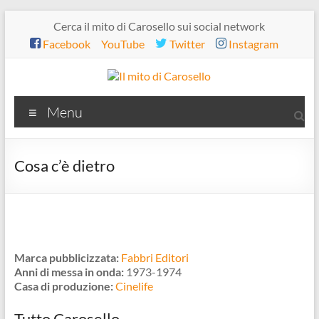
Salta
Cerca il mito di Carosello sui social network
al
Facebook
YouTube
Twitter
Instagram
contenuto
Il
Menu
mito
di
Cosa c’è dietro
Carosello
Marca pubblicizzata:
Fabbri Editori
Anni di messa in onda:
1973-1974
Casa di produzione:
Cinelife
Tutto Carosello