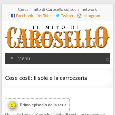
Salta
Cerca il mito di Carosello sui social network
al
Facebook
YouTube
Twitter
Instagram
contenuto
Il
Menu
mito
di
Cose così!: Il sole e la carrozzeria
Carosello
Primo episodio della serie
1
Un vigile trova un'auto in divieto di sosta, ma non vuole