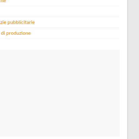
che
i
zie pubblicitarie
 di produzione