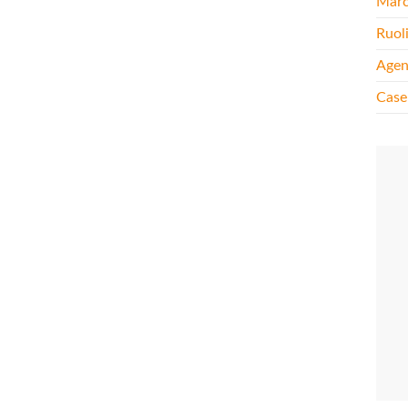
Mar
Ruol
Agen
Case