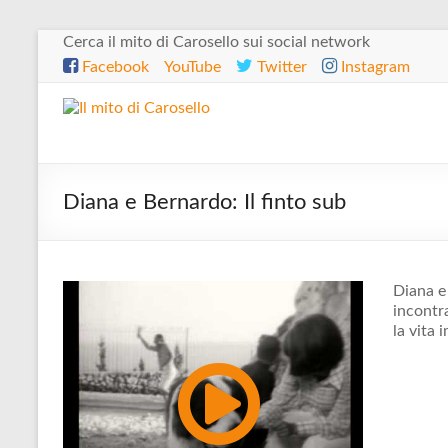
Salta
Cerca il mito di Carosello sui social network
al
Facebook
YouTube
Twitter
Instagram
contenuto
Il
mito
di
Diana e Bernardo: Il finto sub
Carosello
Diana e
incontr
la vita 