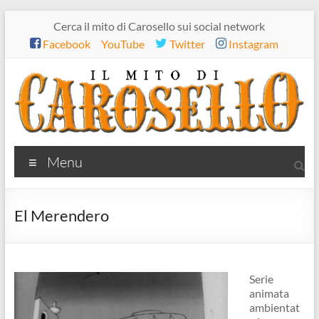
Salta
Cerca il mito di Carosello sui social network
al
Facebook
YouTube
Twitter
Instagram
contenuto
Il
Menu
mito
di
El Merendero
Carosello
Serie
animata
ambientat