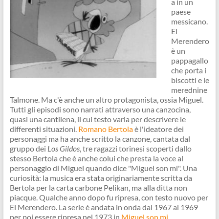
a in un
paese
messicano.
El
Merendero
è un
pappagallo
che porta i
biscotti e le
merednine
Talmone. Ma c'è anche un altro protagonista, ossia Miguel.
Tutti gli episodi sono narrati attraverso una canzocina,
quasi una cantilena, il cui testo varia per descrivere le
differenti situazioni.
Romano Bertola
è l'ideatore dei
personaggi ma ha anche scritto la canzone, cantata dal
gruppo dei
Los Gildos
, tre ragazzi torinesi scoperti dallo
stesso Bertola che è anche colui che presta la voce al
personaggio di Miguel quando dice "Miguel son mi". Una
curiosità: la musica era stata originariamente scritta da
Bertola per la carta carbone Pelikan, ma alla ditta non
piacque. Qualche anno dopo fu ripresa, con testo nuovo per
El Merendero. La serie è andata in onda dal 1967 al 1969
per poi essere ripresa nel 1973 in
Miguel son mi
.