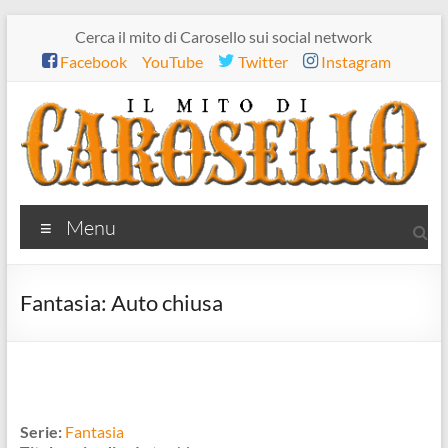
Salta
Cerca il mito di Carosello sui social network
al
Facebook
YouTube
Twitter
Instagram
contenuto
Il
Menu
mito
di
Fantasia: Auto chiusa
Carosello
Serie:
Fantasia