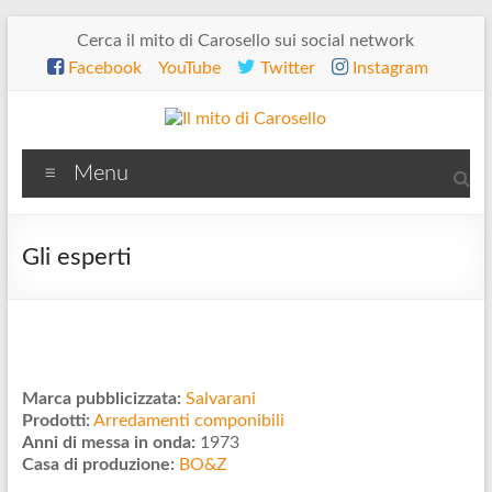
Salta
Cerca il mito di Carosello sui social network
al
Facebook
YouTube
Twitter
Instagram
contenuto
Il
Menu
mito
di
Gli esperti
Carosello
Marca pubblicizzata:
Salvarani
Prodotti:
Arredamenti componibili
Anni di messa in onda:
1973
Casa di produzione:
BO&Z