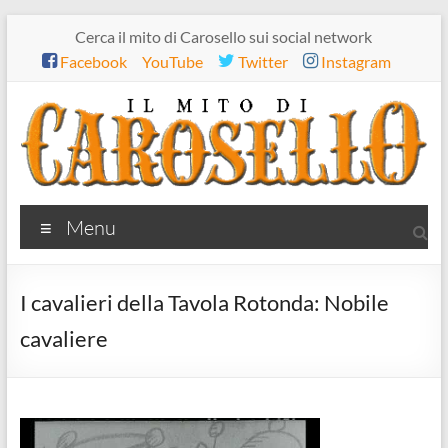
Salta
Cerca il mito di Carosello sui social network
al
Facebook
YouTube
Twitter
Instagram
contenuto
Il
Menu
mito
di
I cavalieri della Tavola Rotonda: Nobile
Carosello
cavaliere