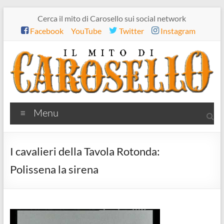
Salta
Cerca il mito di Carosello sui social network
al
Facebook
YouTube
Twitter
Instagram
contenuto
Il
Menu
mito
di
I cavalieri della Tavola Rotonda:
Carosello
Polissena la sirena