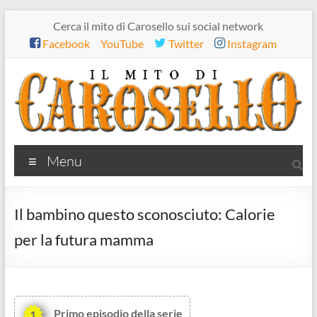
Salta
Cerca il mito di Carosello sui social network
al
Facebook
YouTube
Twitter
Instagram
contenuto
Il
Menu
mito
di
Il bambino questo sconosciuto: Calorie
Carosello
per la futura mamma
Primo episodio della serie
1