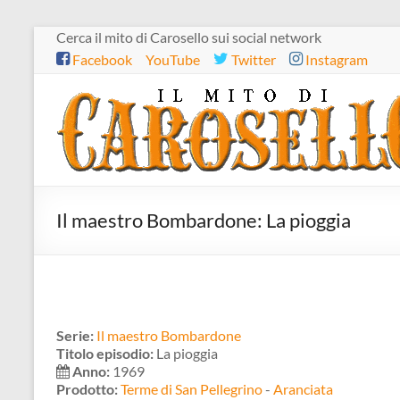
Salta
Cerca il mito di Carosello sui social network
al
Facebook
YouTube
Twitter
Instagram
contenuto
Il
mito
di
Carosello
Il maestro Bombardone: La pioggia
Serie:
Il maestro Bombardone
Titolo episodio:
La pioggia
Anno:
1969
Prodotto:
Terme di San Pellegrino
-
Aranciata