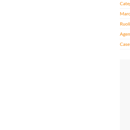
Cate
Mar
Ruol
Agen
Case