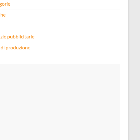
gorie
che
i
zie pubblicitarie
 di produzione