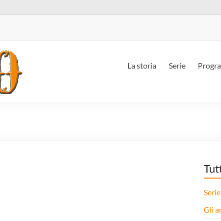
La storia
Serie
Progr
Tut
Serie
Gli a