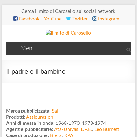
Salta
Cerca il mito di Carosello sui social network
al
Facebook
YouTube
Twitter
Instagram
contenuto
Il
Menu
mito
di
Il padre e il bambino
Carosello
Marca pubblicizzata:
Sai
Prodotti:
Assicurazioni
Anni di messa in onda:
1968-1970, 1973-1974
Agenzie pubblicitarie:
Ata-Univas
,
L.P.E.
,
Leo Burnett
Case di produzione:
Brera
,
RPA