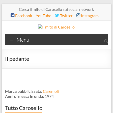
Salta
Cerca il mito di Carosello sui social network
al
Facebook
YouTube
Twitter
Instagram
contenuto
Il
Menu
mito
di
Il pedante
Carosello
Marca pubblicizzata:
Caremoli
Anni di messa in onda:
1974
Tutto Carosello