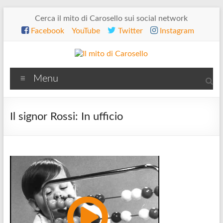
Salta
Cerca il mito di Carosello sui social network
al
Facebook
YouTube
Twitter
Instagram
contenuto
Il
Menu
mito
di
Il signor Rossi: In ufficio
Carosello