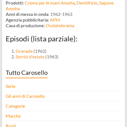
Prodotti:
Crema per le mani Amoha
,
Dentifricio
,
Sapone
Amoha
Anni di messa in onda:
1962-1963
Agenzia pubblicitaria:
APM
Casa di produzione:
Ondatelerama
Episodi (lista parziale):
Granada
(1962)
Sorrisi d'estate
(1963)
Tutto Carosello
Serie
Gli anni di Carosello
Categorie
Marche
Ruoli