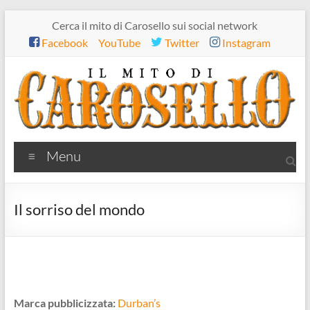
Salta
Cerca il mito di Carosello sui social network
al
Facebook
YouTube
Twitter
Instagram
contenuto
Il
Menu
mito
di
Il sorriso del mondo
Carosello
Marca pubblicizzata:
Durban’s