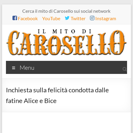
Salta
Cerca il mito di Carosello sui social network
al
Facebook
YouTube
Twitter
Instagram
contenuto
Il
Menu
mito
di
Inchiesta sulla felicità condotta dalle
Carosello
fatine Alice e Bice