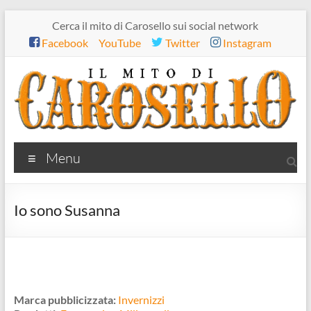
Salta
Cerca il mito di Carosello sui social network
al
Facebook
YouTube
Twitter
Instagram
contenuto
Il
Menu
mito
di
Io sono Susanna
Carosello
Marca pubblicizzata:
Invernizzi