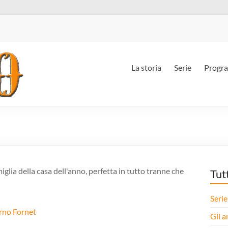
La storia
Serie
Progr
iglia della casa dell'anno, perfetta in tutto tranne che
Tut
Serie
rno Fornet
Gli a