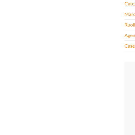
Cate
Mar
Ruol
Agen
Case