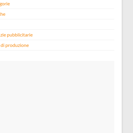
gorie
che
i
zie pubblicitarie
 di produzione