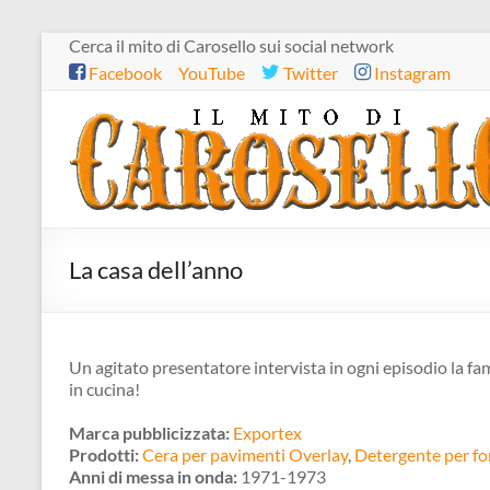
Salta
Cerca il mito di Carosello sui social network
al
Facebook
YouTube
Twitter
Instagram
contenuto
Il
mito
di
Carosello
La casa dell’anno
Un agitato presentatore intervista in ogni episodio la fam
in cucina!
Marca pubblicizzata:
Exportex
Prodotti:
Cera per pavimenti Overlay
,
Detergente per fo
Anni di messa in onda:
1971-1973