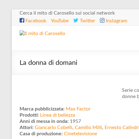
Salta
Cerca il mito di Carosello sui social network
al
Facebook
YouTube
Twitter
Instagram
contenuto
Il
mito
di
La donna di domani
Carosello
Serie c
donne b
Marca pubblicizzata:
Max Factor
Prodotti:
Linea di bellezza
Anni di messa in onda:
1957
Attori:
Giancarlo Cobelli
,
Camillo Milli
,
Ernesto Calindr
Casa di produzione:
Cinetelevisione