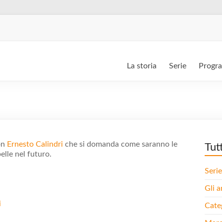
La storia
Serie
Progr
on
Ernesto Calindri
che si domanda come saranno le
Tut
elle nel futuro.
Serie
Gli a
i
Cate