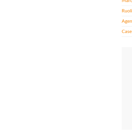
Mar
Ruol
Agen
Case