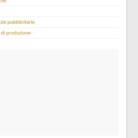
che
i
zie pubblicitarie
 di produzione