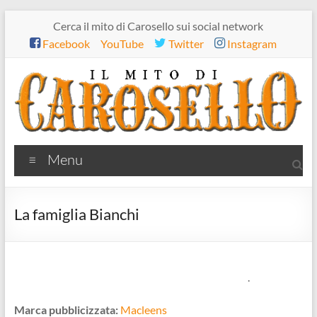
Salta
Cerca il mito di Carosello sui social network
al
Facebook
YouTube
Twitter
Instagram
contenuto
Il
Menu
mito
di
La famiglia Bianchi
Carosello
.
Marca pubblicizzata:
Macleens