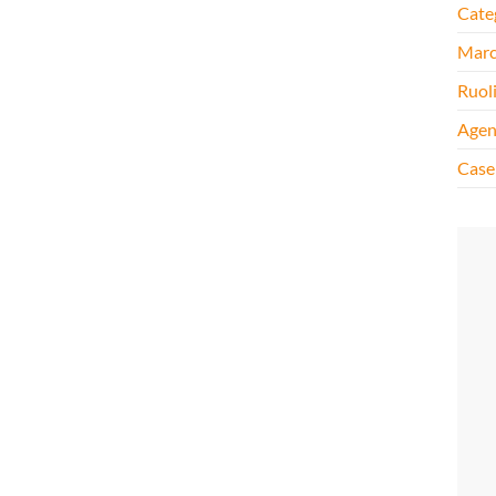
Cate
Mar
Ruol
Agen
Case