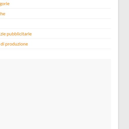
gorie
che
i
zie pubblicitarie
 di produzione