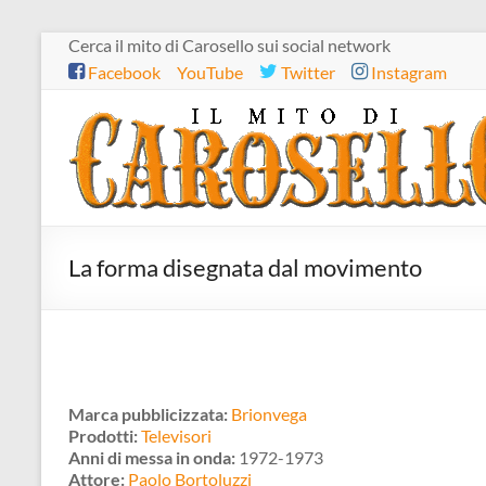
Salta
Cerca il mito di Carosello sui social network
al
Facebook
YouTube
Twitter
Instagram
contenuto
Il
mito
di
Carosello
La forma disegnata dal movimento
Marca pubblicizzata:
Brionvega
Prodotti:
Televisori
Anni di messa in onda:
1972-1973
Attore:
Paolo Bortoluzzi