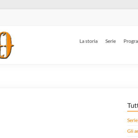
La storia
Serie
Progr
Tut
Serie
Gli a