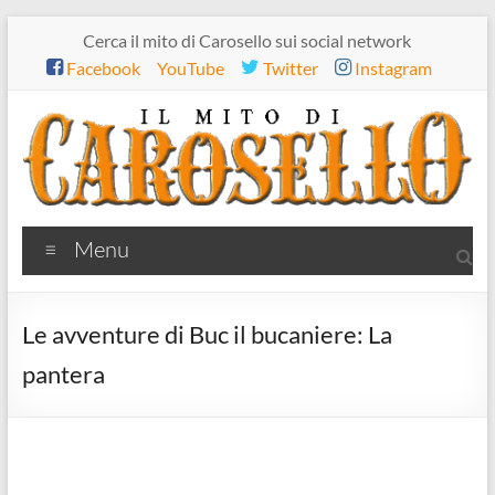
Salta
Cerca il mito di Carosello sui social network
al
Facebook
YouTube
Twitter
Instagram
contenuto
Il
Menu
mito
di
Le avventure di Buc il bucaniere: La
Carosello
pantera