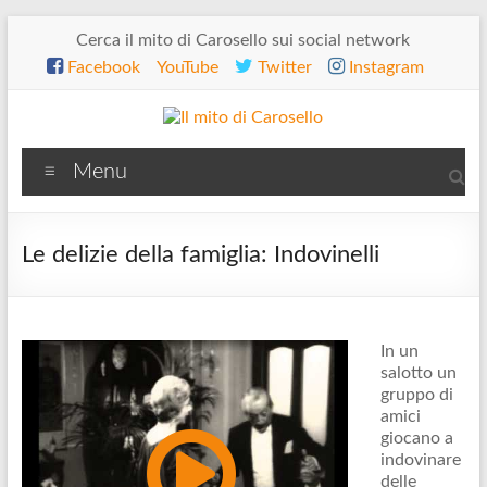
Salta
Cerca il mito di Carosello sui social network
al
Facebook
YouTube
Twitter
Instagram
contenuto
Il
Menu
mito
di
Le delizie della famiglia: Indovinelli
Carosello
In un
salotto un
gruppo di
amici
giocano a
indovinare
delle